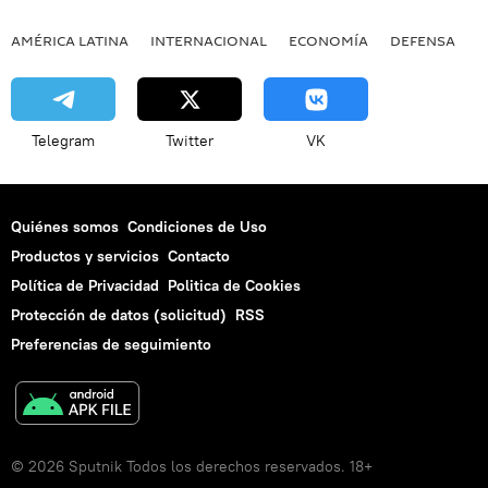
AMÉRICA LATINA
INTERNACIONAL
ECONOMÍA
DEFENSA
M
Telegram
Twitter
VK
Quiénes somos
Condiciones de Uso
Productos y servicios
Contacto
Política de Privacidad
Politica de Cookies
Protección de datos (solicitud)
RSS
Preferencias de seguimiento
© 2026 Sputnik Todos los derechos reservados. 18+