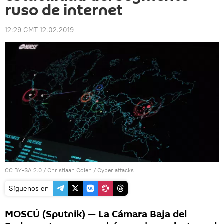
ruso de internet
12:29 GMT 12.02.2019
CC BY-SA 2.0
/
Christiaan Colen
/
Cyber attacks
Síguenos en
MOSCÚ (Sputnik) — La Cámara Baja del