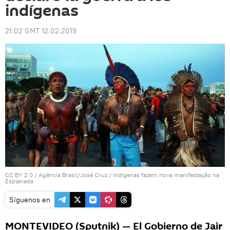
indígenas
21:02 GMT 12.02.2019
CC BY 2.0
/
Agência Brasil/José Cruz
/
Indígenas fazem nova manifestação na
Esplanada
Síguenos en
MONTEVIDEO (Sputnik) — El Gobierno de Jair