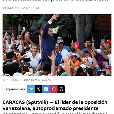
18:04 GMT 02.02.2019
©
REUTERS
/ Carlos Garcia Rawlins
Síguenos en
CARACAS (Sputnik) — El líder de la oposición
venezolana, autoproclamado presidente