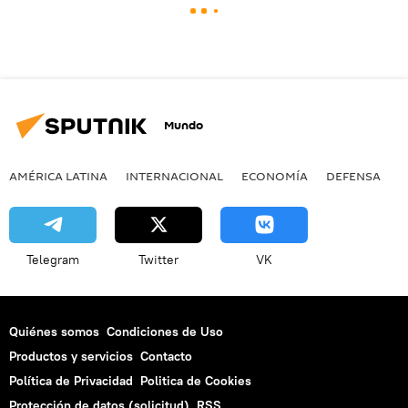
Mundo
AMÉRICA LATINA
INTERNACIONAL
ECONOMÍA
DEFENSA
M
Telegram
Twitter
VK
Quiénes somos
Condiciones de Uso
Productos y servicios
Contacto
Política de Privacidad
Politica de Cookies
Protección de datos (solicitud)
RSS