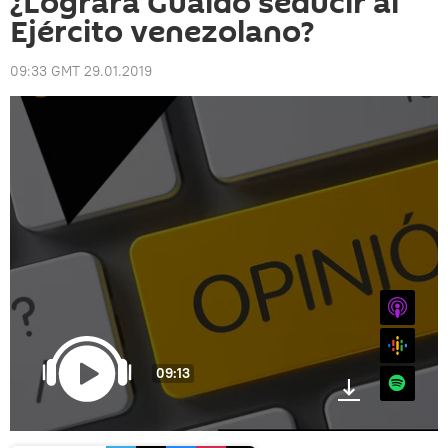
¿Logrará Guaidó seducir al
Ejército venezolano?
09:33 GMT 29.01.2019
iTunes
Google
09:13
Spotify