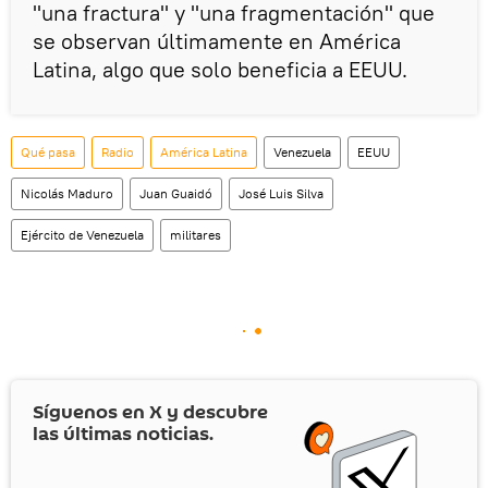
"una fractura" y "una fragmentación" que
se observan últimamente en América
Latina, algo que solo beneficia a EEUU.
Qué pasa
Radio
América Latina
Venezuela
EEUU
Nicolás Maduro
Juan Guaidó
José Luis Silva
Ejército de Venezuela
militares
Síguenos en
X
y descubre
las últimas noticias.