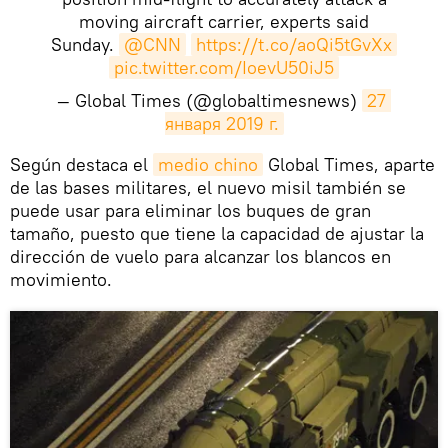
moving aircraft carrier, experts said
Sunday.
@CNN
https://t.co/aoQi5tGvXx
pic.twitter.com/IoevU50iJ5
— Global Times (@globaltimesnews)
27 
января 2019 г.
Según destaca el
medio chino
Global Times, aparte
de las bases militares, el nuevo misil también se
puede usar para eliminar los buques de gran
tamaño, puesto que tiene la capacidad de ajustar la
dirección de vuelo para alcanzar los blancos en
movimiento.