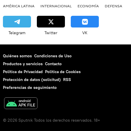
AMÉRICA LATINA
INTERNACIONAL
ECONOMÍA
DEFENSA
M
Telegram
Twitter
VK
Quiénes somos
Condiciones de Uso
Productos y servicios
Contacto
Política de Privacidad
Politica de Cookies
Protección de datos (solicitud)
RSS
Preferencias de seguimiento
© 2026 Sputnik Todos los derechos reservados. 18+