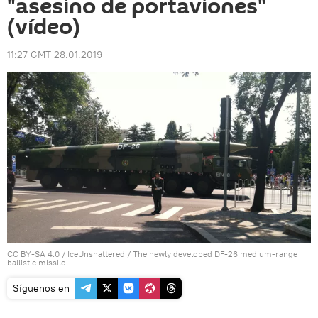
"asesino de portaviones"
(vídeo)
11:27 GMT 28.01.2019
CC BY-SA 4.0
/
IceUnshattered
/
The newly developed DF-26 medium-range
ballistic missile
Síguenos en