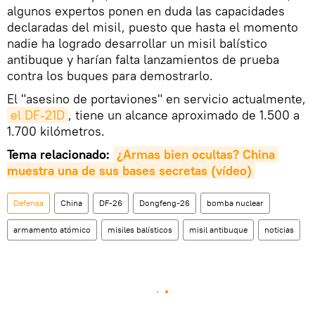
algunos expertos ponen en duda las capacidades
declaradas del misil, puesto que hasta el momento
nadie ha logrado desarrollar un misil balístico
antibuque y harían falta lanzamientos de prueba
contra los buques para demostrarlo.
El "asesino de portaviones" en servicio actualmente,
el DF-21D
, tiene un alcance aproximado de 1.500 a
1.700 kilómetros.
Tema relacionado:
¿Armas bien ocultas? China 
muestra una de sus bases secretas (vídeo)
Defensa
China
DF-26
Dongfeng-26
bomba nuclear
armamento atómico
misiles balísticos
misil antibuque
noticias