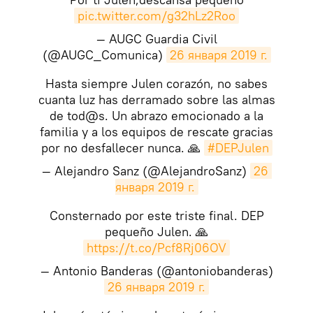
pic.twitter.com/g32hLz2Roo
— AUGC Guardia Civil
(@AUGC_Comunica)
26 января 2019 г.
Hasta siempre Julen corazón, no sabes
cuanta luz has derramado sobre las almas
de tod@s. Un abrazo emocionado a la
familia y a los equipos de rescate gracias
por no desfallecer nunca. 🙏
#DEPJulen
— Alejandro Sanz (@AlejandroSanz)
26 
января 2019 г.
Consternado por este triste final. DEP
pequeño Julen. 🙏
https://t.co/Pcf8Rj06OV
— Antonio Banderas (@antoniobanderas)
26 января 2019 г.