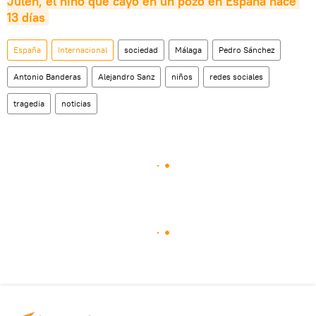
Julen, el niño que cayó en un pozo en España hace 
13 días
España
Internacional
sociedad
Málaga
Pedro Sánchez
Antonio Banderas
Alejandro Sanz
niños
redes sociales
tragedia
noticias