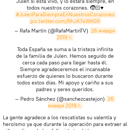
Julen sí está vivo, y lo estará siempre, en
todos nuestros corazones. 🧒🏻♥️
#JulenParaSiempreEnNuestrosCorazones
pic.twitter.com/RhJA7eWKGR
— Rafa Martín (@RafaMartinTV)
26 января 
2019 г.
Toda España se suma a la tristeza infinita
de la familia de Julen. Hemos seguido de
cerca cada paso para llegar hasta él.
Siempre agradeceremos el incansable
esfuerzo de quienes lo buscaron durante
todos estos días. Mi apoyo y cariño a sus
padres y seres queridos.
— Pedro Sánchez (@sanchezcastejon)
26 
января 2019 г.
La gente agradece a los rescatistas su valentía y
heroísmo ya que durante la operación para extraer al