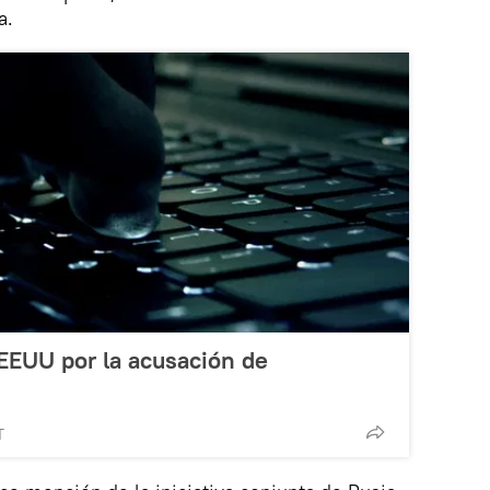
a.
EEUU por la acusación de
T