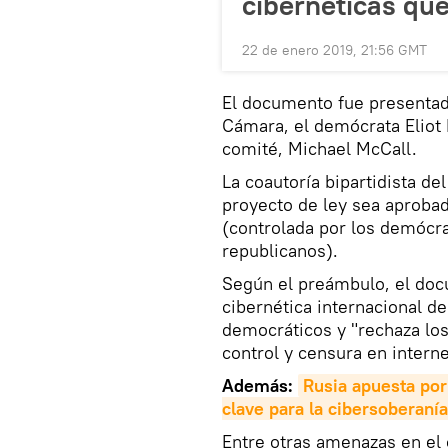
cibernéticas qu
22 de enero 2019, 21:56 GMT
El documento fue presentado
Cámara, el demócrata Eliot E
comité, Michael McCall.
La coautoría bipartidista de
proyecto de ley sea aproba
(controlada por los demócr
republicanos).
Según el preámbulo, el docu
cibernética internacional d
democráticos y "rechaza los
control y censura en interne
Además:
Rusia apuesta por
clave para la cibersoberanía
Entre otras amenazas en el