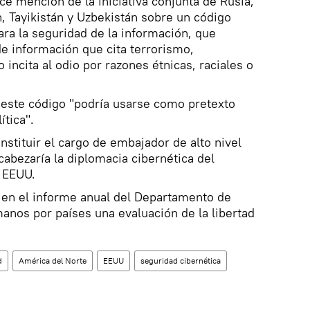
ace mención de la iniciativa conjunta de Rusia,
n, Tayikistán y Uzbekistán sobre un código
ara la seguridad de la información, que
 de información que cita terrorismo,
incita al odio por razones étnicas, raciales o
 este código "podría usarse como pretexto
ítica".
nstituir el cargo de embajador de alto nivel
cabezaría la diplomacia cibernética del
 EEUU.
 en el informe anual del Departamento de
nos por países una evaluación de la libertad
d
América del Norte
EEUU
seguridad cibernética