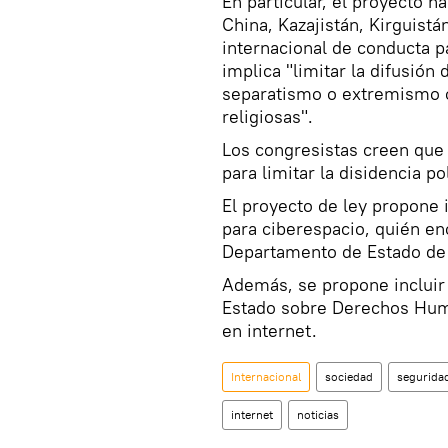
En particular, el proyecto h
China, Kazajistán, Kirguistá
internacional de conducta p
implica "limitar la difusión
separatismo o extremismo o 
religiosas".
Los congresistas creen que
para limitar la disidencia pol
El proyecto de ley propone i
para ciberespacio, quién en
Departamento de Estado de
Además, se propone incluir
Estado sobre Derechos Huma
en internet.
Internacional
sociedad
segurida
internet
noticias