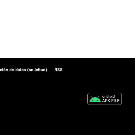
ción de datos (solicitud)
RSS