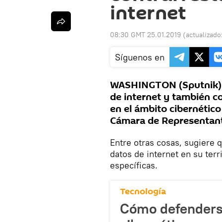
internet
08:30 GMT 25.01.2019
(actualizado
Síguenos en
WASHINGTON (Sputnik) —
de internet y también co
en el ámbito cibernético
Cámara de Representan
Entre otras cosas, sugiere 
datos de internet en su terr
específicas.
Tecnología
Cómo defenders