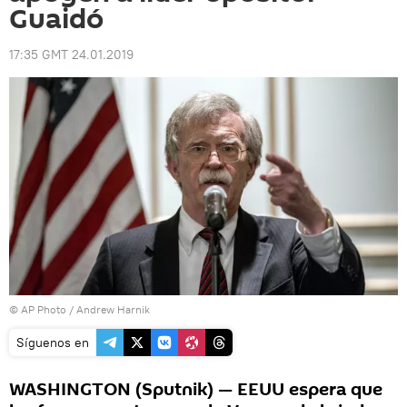
Guaidó
17:35 GMT 24.01.2019
© AP Photo /
Andrew Harnik
Síguenos en
WASHINGTON (Sputnik) — EEUU espera que