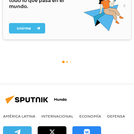
todo lo que pasa en el
mundo.
Unirme
Mundo
AMÉRICA LATINA
INTERNACIONAL
ECONOMÍA
DEFENSA
M