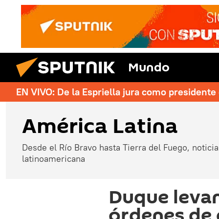
Mundo
EN VIVO: De la Espriella jura como president
América Latina
Desde el Río Bravo hasta Tierra del Fuego, noticias
latinoamericana
Duque levan
órdenes de 