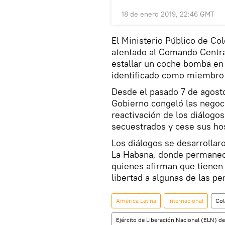
18 de enero 2019, 22:46 GMT
El Ministerio Público de Col
atentado al Comando Centra
estallar un coche bomba en
identificado como miembro 
Desde el pasado 7 de agost
Gobierno congeló las negoci
reactivación de los diálogos 
secuestrados y cese sus hos
Los diálogos se desarrolla
La Habana, donde permanece
quienes afirman que tienen 
libertad a algunas de las p
América Latina
Internacional
Co
Ejército de Liberación Nacional (ELN) d