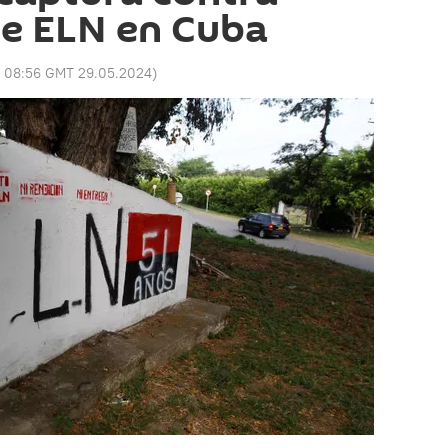
e ELN en Cuba
:
08:56 GMT 29.05.2024
)