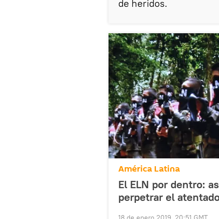
de heridos.
América Latina
El ELN por dentro: as
perpetrar el atentad
18 de enero 2019, 20:51 GMT