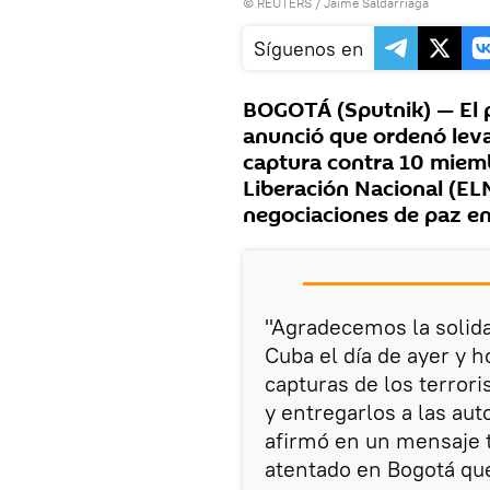
©
REUTERS
/ Jaime Saldarriaga
Síguenos en
BOGOTÁ (Sputnik) — El 
anunció que ordenó leva
captura contra 10 miembr
Liberación Nacional (EL
negociaciones de paz e
"Agradecemos la solida
Cuba el día de ayer y h
capturas de los terrori
y entregarlos a las aut
afirmó en un mensaje te
atentado en Bogotá qu