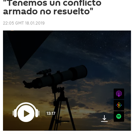
"Tenemos un conflicto
armado no resuelto"
22:05 GMT 18.01.2019
iTunes
Google
13:17
Spotify