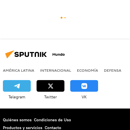
Mundo
AMÉRICA LATINA
INTERNACIONAL
ECONOMÍA
DEFENSA
M
Telegram
Twitter
VK
Quiénes somos
Condiciones de Uso
Productos y servicios
Contacto