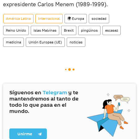
expresidente Carlos Menem (1989-1999).
América Latina
Internacional
🌍 Europa
sociedad
Reino Unido
Islas Malvinas
Brexit
pingüinos
escasez
medicina
Unión Europea (UE)
noticias
Síguenos en
Telegram
y te
mantendremos al tanto de
todo lo que pasa en el
mundo.
Unirme