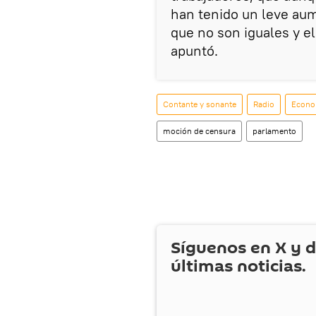
han tenido un leve au
que no son iguales y e
apuntó.
Contante y sonante
Radio
Econo
moción de censura
parlamento
Síguenos en
X
y d
últimas noticias.