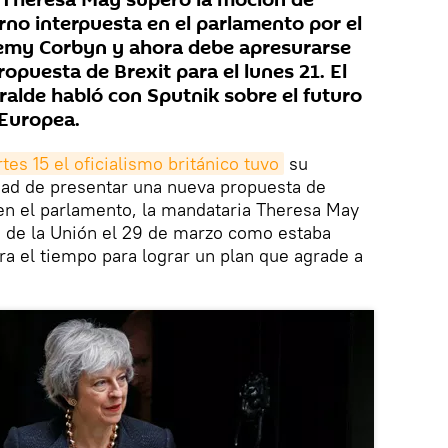
 Theresa May superó la moción de
rno interpuesta en el parlamento por el
eremy Corbyn y ahora debe apresurarse
opuesta de Brexit para el lunes 21. El
ralde habló con Sputnik sobre el futuro
 Europea.
tes 15 el oficialismo británico tuvo
su
dad de presentar una nueva propuesta de
en el parlamento, la mandataria Theresa May
a de la Unión el 29 de marzo como estaba
a el tiempo para lograr un plan que agrade a