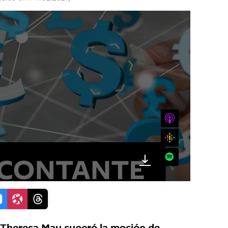
iTunes
Google
Spotify