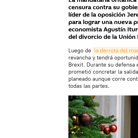
La mandataria británica
censura contra su gobie
líder de la oposición J
para lograr una nueva pr
economista Agustín Itur
del divorcio de la Unión
Luego de
la derrota del mar
revancha y tendrá oportuni
Brexit. Durante su defensa 
prometió concretar la salid
planeado aunque corre contr
todas las partes.