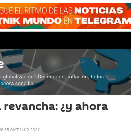
e
a globalización? Desempleo, inflación, todos
anera sencilla.
 revancha: ¿y ahora
18:35 GMT 11.02.2021
)