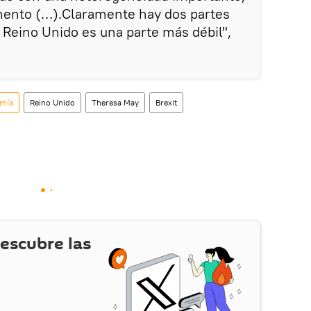
mento (…).Claramente hay dos partes
l Reino Unido es una parte más débil",
mía
Reino Unido
Theresa May
Brexit
escubre las