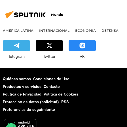
Mundo
AMÉRICA LATINA
INTERNACIONAL
ECONOMÍA
DEFENSA
M
Telegram
Twitter
VK
Quiénes somos
Condiciones de Uso
Productos y servicios
Contacto
Política de Privacidad
Politica de Cookies
Protección de datos (solicitud)
RSS
Preferencias de seguimiento