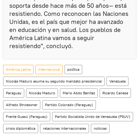
soporta desde hace más de 50 años— está
resistiendo. Como reconocen las Naciones
Unidas, es el país que mejor ha avanzado
en educación y en salud. Los pueblos de
América Latina vamos a seguir
resistiendo", concluyó.
América Latina
Internacional
política
Nicolás Maduro asume su segundo mandato presidencial
Venezuela
Paraguay
Nicolás Maduro
Mario Abdo Benítez
Ricardo Canese
Alfredo Stroessner
Partido Colorado (Paraguay)
Frente Guasú (Paraguay)
Partido Socialista Unido de Venezuela (PSUV)
crisis diplomática
relaciones internacionales
noticias