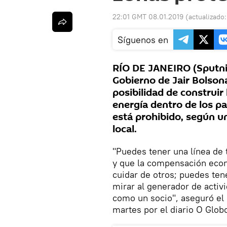
22:01 GMT 08.01.2019
(actualizado
Síguenos en
RÍO DE JANEIRO (Sputnik
Gobierno de Jair Bolsona
posibilidad de construir
energía dentro de los p
está prohibido, según un
local.
"Puedes tener una línea de
y que la compensación econ
cuidar de otros; puedes ten
mirar al generador de acti
como un socio", aseguró el 
martes por el diario O Glob