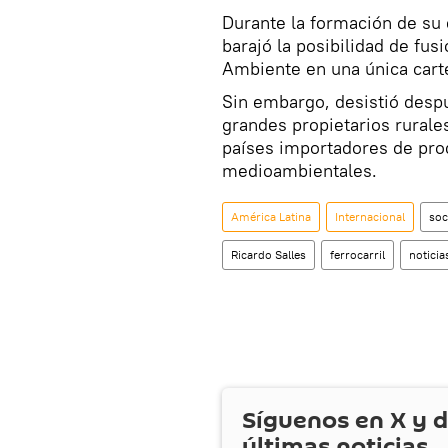
Durante la formación de su
barajó la posibilidad de fus
Ambiente en una única cart
Sin embargo, desistió despu
grandes propietarios rural
países importadores de pro
medioambientales.
América Latina
Internacional
soc
Ricardo Salles
ferrocarril
noticia
Síguenos en
X
y d
últimas noticias.