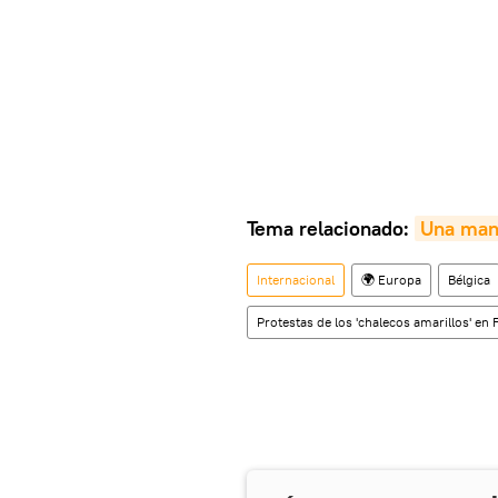
Tema relacionado:
Una mani
Internacional
🌍 Europa
Bélgica
Protestas de los 'chalecos amarillos' en 