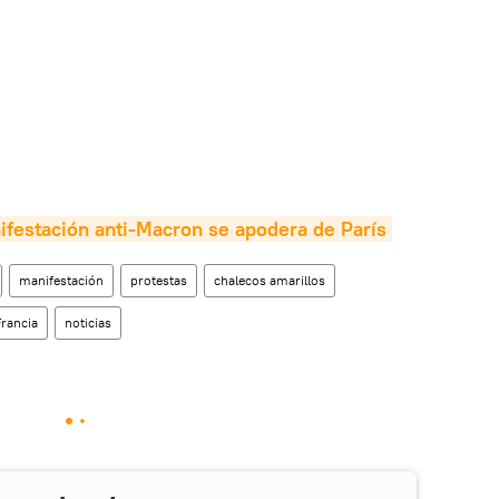
festación anti-Macron se apodera de París
manifestación
protestas
chalecos amarillos
Francia
noticias