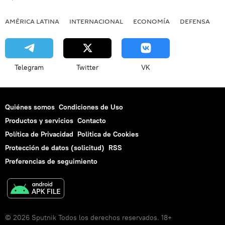
AMÉRICA LATINA
INTERNACIONAL
ECONOMÍA
DEFENSA
M
Telegram
Twitter
VK
Quiénes somos
Condiciones de Uso
Productos y servicios
Contacto
Política de Privacidad
Politica de Cookies
Protección de datos (solicitud)
RSS
Preferencias de seguimiento
© 2026 Sputnik Todos los derechos reservados. 18+