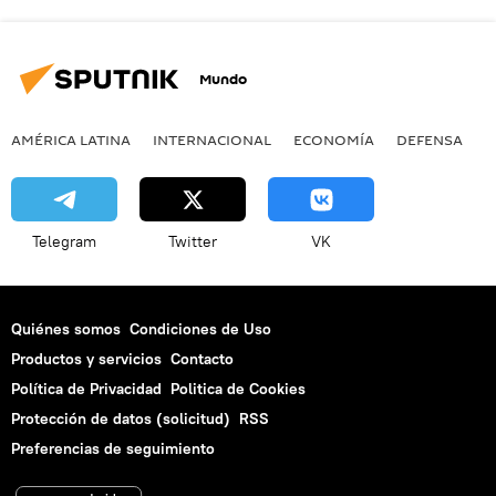
Mundo
AMÉRICA LATINA
INTERNACIONAL
ECONOMÍA
DEFENSA
M
Telegram
Twitter
VK
Quiénes somos
Condiciones de Uso
Productos y servicios
Contacto
Política de Privacidad
Politica de Cookies
Protección de datos (solicitud)
RSS
Preferencias de seguimiento