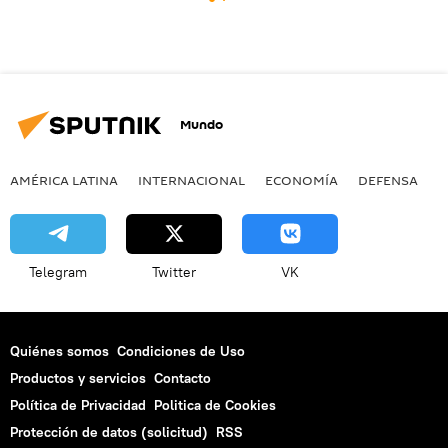
Mundo
AMÉRICA LATINA
INTERNACIONAL
ECONOMÍA
DEFENSA
M
Telegram
Twitter
VK
Quiénes somos
Condiciones de Uso
Productos y servicios
Contacto
Política de Privacidad
Politica de Cookies
Protección de datos (solicitud)
RSS