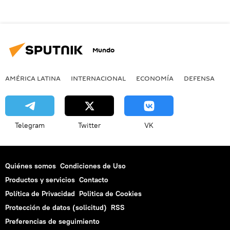
Mundo
AMÉRICA LATINA
INTERNACIONAL
ECONOMÍA
DEFENSA
M
Telegram
Twitter
VK
Quiénes somos
Condiciones de Uso
Productos y servicios
Contacto
Política de Privacidad
Politica de Cookies
Protección de datos (solicitud)
RSS
Preferencias de seguimiento