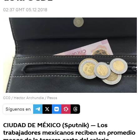
02:37 GMT 05.12.2018
CC0
/
Hector Archundia
/
Pesos
Síguenos en
CIUDAD DE MÉXICO (Sputnik) — Los
trabajadores mexicanos reciben en promedio