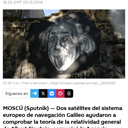
18:20 GMT 05.12.2018
CC BY 2.0
/
Thierry ehrmann
/
Albert Einstein painted portrait _DDC9392
Síguenos en
MOSCÚ (Sputnik) — Dos satélites del sistema
europeo de navegación Galileo ayudaron a
comprobar la teoría de la relatividad general