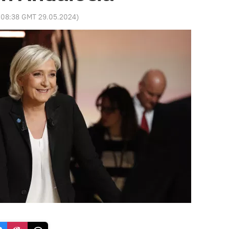
:
08:38 GMT 29.05.2024
)