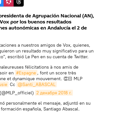
residenta de Agrupación Nacional (AN),
a Vox por los buenos resultados
ones autonómicas en Andalucía el 2 de
citaciones a nuestros amigos de Vox, quienes,
guieron un resultado muy significativo para un
", escribió Le Pen en su cuenta de Twitter.
haleureuses félicitations à nos amis de
 soir en
#Espagne
, font un score très
 jeune et dynamique mouvement. 👏🏻 MLP
usie
Cc
@Santi_ABASCAL
 (@MLP_officiel)
2 декабря 2018 г.
firmó personalmente el mensaje, adjuntó en su
 formación española, Santiago Abascal.