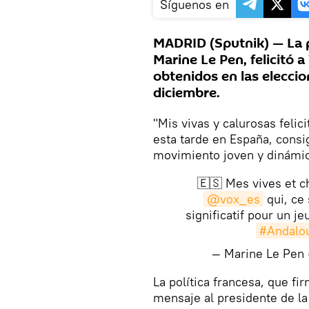
Síguenos en
MADRID (Sputnik) — La p
Marine Le Pen, felicitó 
obtenidos en las elecci
diciembre.
"Mis vivas y calurosas feli
esta tarde en España, consi
movimiento joven y dinámico
🇪🇸 Mes vives et c
@vox_es
qui, ce
significatif pour un
#Andalo
— Marine Le Pen
​La política francesa, que 
mensaje al presidente de la