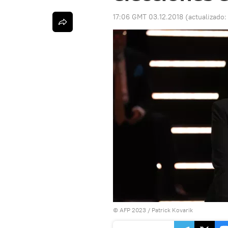
17:06 GMT 03.12.2018
(actualizado
© AFP 2023 / Patrick Kovarik