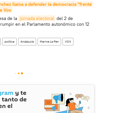
chez llama a defender la democracia "frente 
de Vox
resa de la
jornada electoral
del 2 de
irrumpir en el Parlamento autonómico con 12
política
Andalucía
Marine Le Pen
VOX
gram
y te
 tanto de
en el