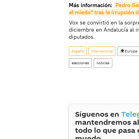
Más información:
Pedro Sán
al miedo" tras la irrupción 
Vox se convirtió en la sorp
diciembre en Andalucía al 
diputados.
España
Internacional
🌍 Europa
elecciones
noticias
Síguenos en
Tele
mantendremos al
todo lo que pasa 
mundo.