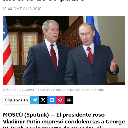
13:44 GMT 01.12.2018
© Sputnik / Vladimir Rodionov
/
Acceder al contenido multimedia
Síguenos en
MOSCÚ (Sputnik) — El presidente ruso
Vladímir Putin expresó condolencias a George