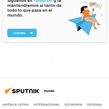
Síguenos en
Telegram
y te
mantendremos al tanto de
todo lo que pasa en el
mundo.
Unirme
Mundo
AMÉRICA LATINA
INTERNACIONAL
ECONOMÍA
DEFENSA
M