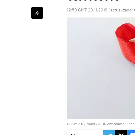
12:58 GMT 29.11.2018
(actualizado:
CC BY 2.0
/
Niaid
/
AIDS Awareness Ribbo