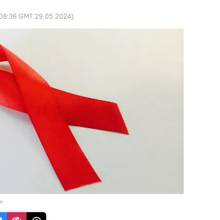
08:36 GMT 29.05.2024
)
n