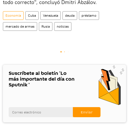
todo correcto", concluyó Dmitri Abzálov.
Economía
Cuba
Venezuela
deuda
préstamo
mercado de armas
Rusia
noticias
Suscríbete al boletín 'Lo
más importante del día con
Sputnik '