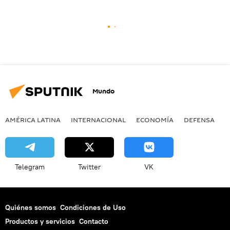
Mundo
AMÉRICA LATINA
INTERNACIONAL
ECONOMÍA
DEFENSA
M
Telegram
Twitter
VK
Quiénes somos
Condiciones de Uso
Productos y servicios
Contacto