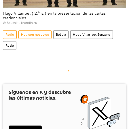
Hugo Villarroel ( 2.⁰ iz.) en la presentación de las cartas
credenciales
© Sputnik . kremlin.ru
Radio
Hoy con nosotros
Bolivia
Hugo Villarroel Senzano
Rusia
Síguenos en
X
y descubre
las últimas noticias.