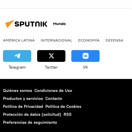
Mundo
AMÉRICA LATINA
INTERNACIONAL
ECONOMÍA
DEFENSA
M
Telegram
Twitter
VK
Quiénes somos
Condiciones de Uso
Productos y servicios
Contacto
Política de Privacidad
Politica de Cookies
Protección de datos (solicitud)
RSS
Preferencias de seguimiento