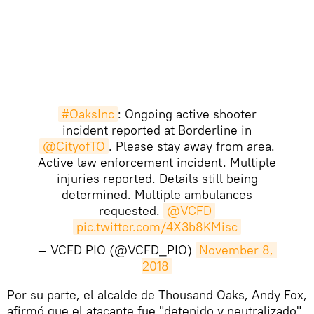
#OaksInc
: Ongoing active shooter
incident reported at Borderline in
@CityofTO
. Please stay away from area.
Active law enforcement incident. Multiple
injuries reported. Details still being
determined. Multiple ambulances
requested.
@VCFD
pic.twitter.com/4X3b8KMisc
— VCFD PIO (@VCFD_PIO)
November 8, 
2018
Por su parte, el alcalde de Thousand Oaks, Andy Fox,
afirmó que el atacante fue "detenido y neutralizado"