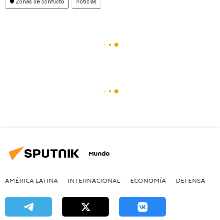
🛡️ Zonas de conflicto
noticias
Mundo
AMÉRICA LATINA
INTERNACIONAL
ECONOMÍA
DEFENSA
M