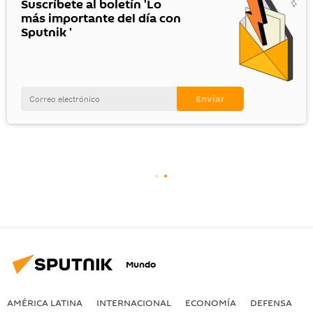
Suscríbete al boletín 'Lo
más importante del día con
Sputnik '
Mundo
AMÉRICA LATINA
INTERNACIONAL
ECONOMÍA
DEFENSA
M