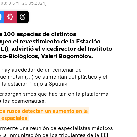
:
08:19 GMT 29.05.2024
)
 100 especies de distintos
en el revestimiento de la Estación
EI), advirtió el vicedirector del Instituto
o-Biológicos, Valeri Bogomólov.
 hay alrededor de un centenar de
e mutan (…) se alimentan del plástico y el
la estación", dijo a Sputnik.
icroorganismos que habitan en la plataforma
e los cosmonautas.
cos rusos detectan un aumento en la 
s espaciales
riormente una reunión de especialistas médicos
la inmunización de los tripulantes de la EEI.