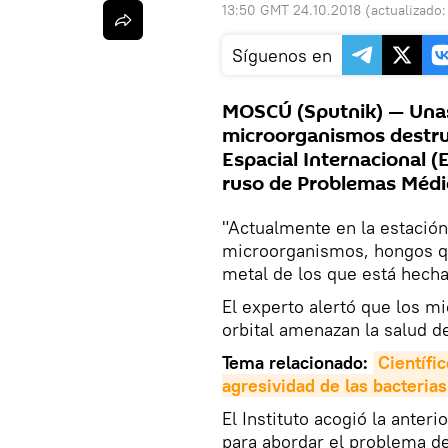
13:50 GMT 24.10.2018
(actualizado
Síguenos en
MOSCÚ (Sputnik) — Unas
microorganismos destruy
Espacial Internacional (E
ruso de Problemas Médic
"Actualmente en la estación
microorganismos, hongos qu
metal de los que está hecha 
El experto alertó que los m
orbital amenazan la salud d
Tema relacionado:
Científi
agresividad de las bacteria
El Instituto acogió la ante
para abordar el problema de 