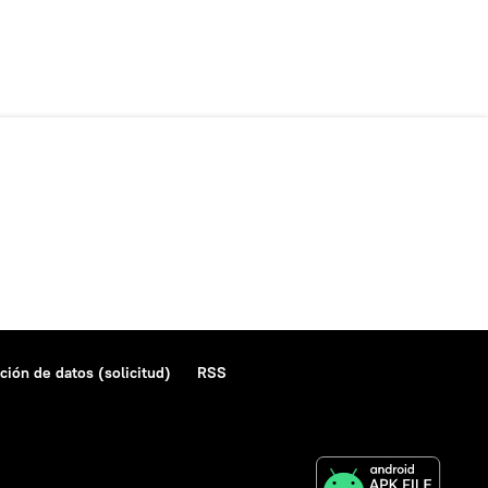
ción de datos (solicitud)
RSS