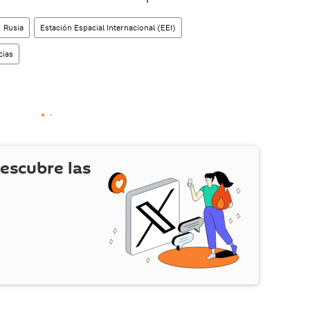
Rusia
Estación Espacial Internacional (EEI)
cias
escubre las