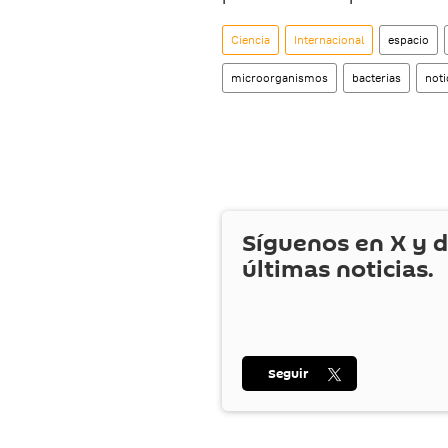
Ciencia
Internacional
espacio
microorganismos
bacterias
noti
Síguenos en
X
y d
últimas noticias.
Seguir