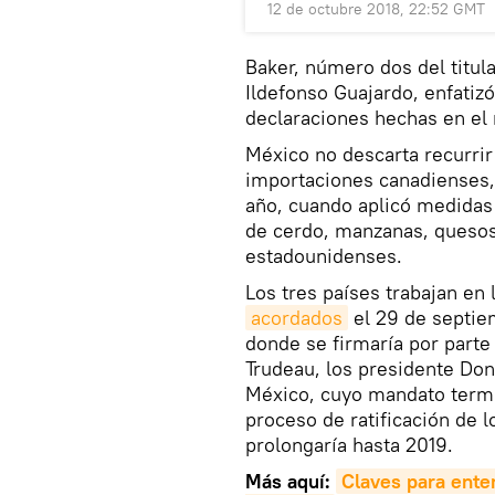
12 de octubre 2018, 22:52 GMT
Baker, número dos del titul
Ildefonso Guajardo, enfatiz
declaraciones hechas en el
México no descarta recurrir
importaciones canadienses,
año, cuando aplicó medidas
de cerdo, manzanas, quesos
estadounidenses.
Los tres países trabajan en 
acordados
el 29 de septie
donde se firmaría por parte
Trudeau, los presidente Don
México, cuyo mandato termi
proceso de ratificación de l
prolongaría hasta 2019.
Más aquí:
Claves para ente