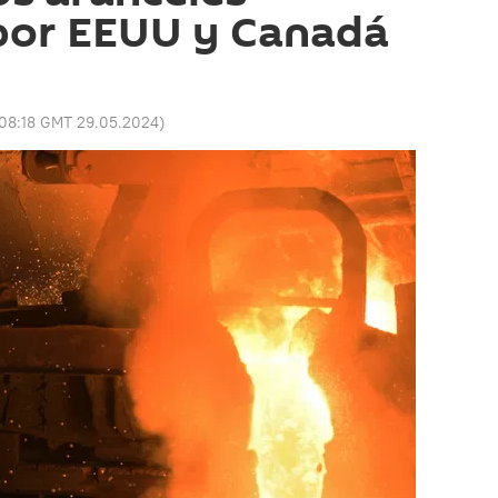
por EEUU y Canadá
08:18 GMT 29.05.2024
)