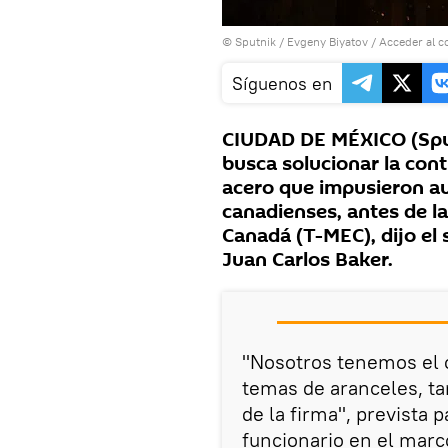
© Sputnik / Evgeny Biyatov
/
Acceder al c
Síguenos en
CIUDAD DE MÉXICO (Sput
busca solucionar la con
acero que impusieron a
canadienses, antes de l
Canadá (T-MEC), dijo el 
Juan Carlos Baker.
"Nosotros tenemos el 
temas de aranceles, t
de la firma", prevista 
funcionario en el marc