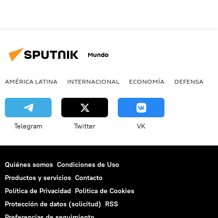
Mundo
AMÉRICA LATINA
INTERNACIONAL
ECONOMÍA
DEFENSA
M
Telegram
Twitter
VK
Quiénes somos
Condiciones de Uso
Productos y servicios
Contacto
Política de Privacidad
Politica de Cookies
Protección de datos (solicitud)
RSS
Preferencias de seguimiento