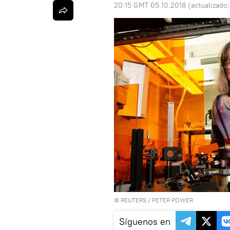
20:15 GMT 05.10.2018
(actualizado
©
REUTERS
/ PETER POWER
Síguenos en