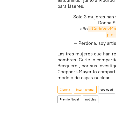
estudiando, junto a Mourou 
para láseres.
Solo 3 mujeres han s
Donna St
año
#CadaVezMas
pic.
— Perdona, soy art
Las tres mujeres que han re
hombres. Curie lo compartió
Becquerel, por sus investig
Goeppert-Mayer lo comparti
modelo de capas nuclear.
Ciencia
Internacional
sociedad
Premio Nobel
noticias