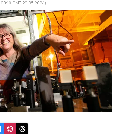
:
08:10 GMT 29.05.2024
)