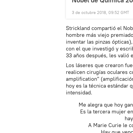
Nobel de Química 20
3 de octubre 2018, 09:52 GMT
Strickland compartió el Nob
hombre más viejo premiado,
inventar las pinzas ópticas)
con el que investigó y escri
33 años después, les valió 
Los láseres que crearon fue
realicen cirugías oculares c
amplification" (amplificació
hoy es la técnica estándar qu
intensidad.
Me alegra que hoy gana
Es la tercera mujer en
hay
A Marie Curie le c
Hay que vence