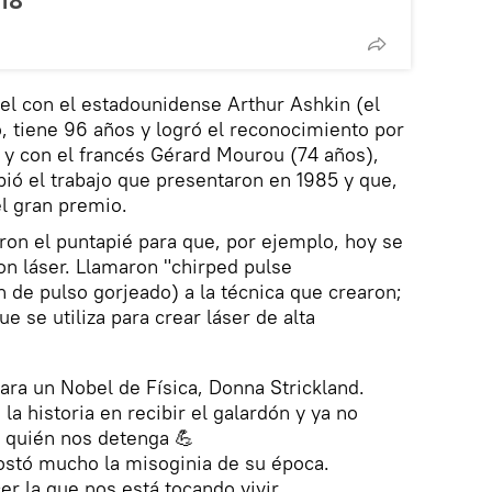
18
el con el estadounidense Arthur Ashkin (el
 tiene 96 años y logró el reconocimiento por
, y con el francés Gérard Mourou (74 años),
bió el trabajo que presentaron en 1985 y que,
el gran premio.
ron el puntapié para que, por ejemplo, hoy se
on láser. Llamaron "chirped pulse
n de pulso gorjeado) a la técnica que crearon;
e se utiliza para crear láser de alta
ra un Nobel de Física, Donna Strickland.
 la historia en recibir el galardón y ya no
 quién nos detenga 💪
ostó mucho la misoginia de su época.
r la que nos está tocando vivir.