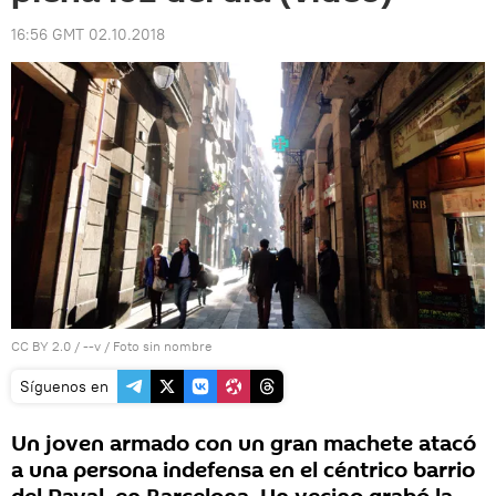
16:56 GMT 02.10.2018
CC BY 2.0
/
--v
/
Foto sin nombre
Síguenos en
Un joven armado con un gran machete atacó
a una persona indefensa en el céntrico barrio