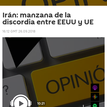
Irán: manzana de la
discordia entre EEUU y UE
16:12 GMT 26.09.2018
iTunes
Google
10:21
Spotify