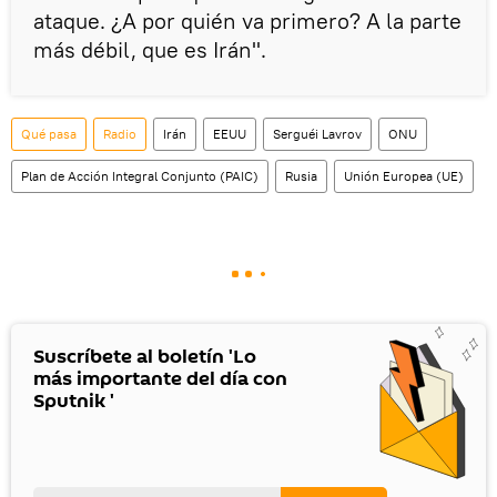
ataque. ¿A por quién va primero? A la parte
más débil, que es Irán".
Qué pasa
Radio
Irán
EEUU
Serguéi Lavrov
ONU
Plan de Acción Integral Conjunto (PAIC)
Rusia
Unión Europea (UE)
Suscríbete al boletín 'Lo
más importante del día con
Sputnik '