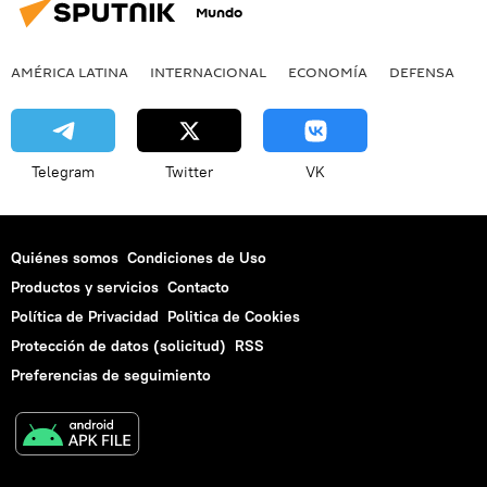
Mundo
AMÉRICA LATINA
INTERNACIONAL
ECONOMÍA
DEFENSA
M
Telegram
Twitter
VK
Quiénes somos
Condiciones de Uso
Productos y servicios
Contacto
Política de Privacidad
Politica de Cookies
Protección de datos (solicitud)
RSS
Preferencias de seguimiento