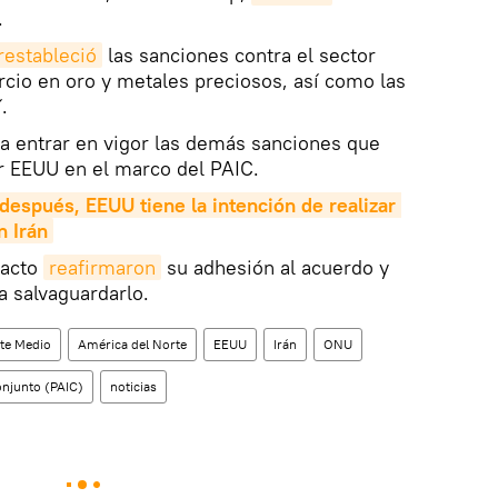
.
restableció
las sanciones contra el sector
cio en oro y metales preciosos, así como las
.
a entrar en vigor las demás sanciones que
r EEUU en el marco del PAIC.
después, EEUU tiene la intención de realizar 
n Irán
pacto
reafirmaron
su adhesión al acuerdo y
a salvaguardarlo.
nte Medio
América del Norte
EEUU
Irán
ONU
onjunto (PAIC)
noticias