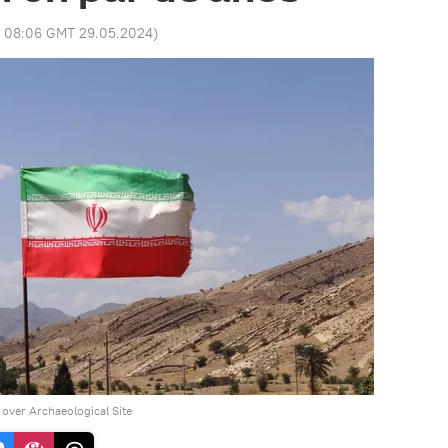
:
08:06 GMT 29.05.2024
)
g over Archaeological Site