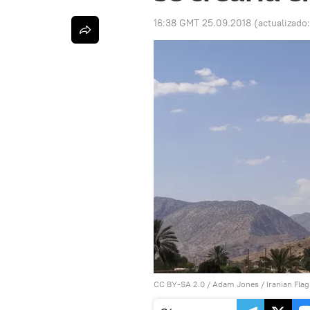
16:38 GMT 25.09.2018
(actualizado
CC BY-SA 2.0
/
Adam Jones
/
Iranian Fla