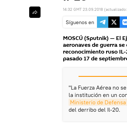
14:32 GMT 23.09.2018
(actualizado
Síguenos en
MOSCÚ (Sputnik) — El Ejé
aeronaves de guerra se 
reconocimiento ruso IL-
pasado 17 de septiembr
"La Fuerza Aérea no se
la institución en un c
Ministerio de Defensa
del derribo del Il-20.