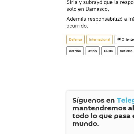
Siria y subrayó que la respo
solo en Damasco.
Además responsabilizó a Irá
ocurrido.
Defensa
Internacional
🌍 Orient
derribo
avión
Rusia
noticias
Síguenos en
Tele
mantendremos al
todo lo que pasa 
mundo.