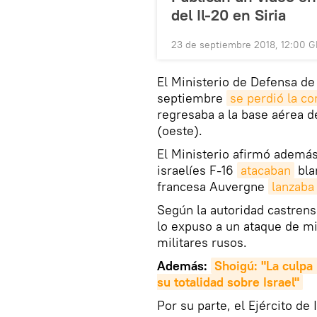
del Il-20 en Siria
23 de septiembre 2018, 12:00 
El Ministerio de Defensa de
septiembre
se perdió la c
regresaba a la base aérea d
(oeste).
El Ministerio afirmó adem
israelíes F-16
atacaban
blan
francesa Auvergne
lanzaba
Según la autoridad castrense
lo expuso a un ataque de mis
militares rusos.
Además:
Shoigú: "La culpa 
su totalidad sobre Israel"
Por su parte, el Ejército de 