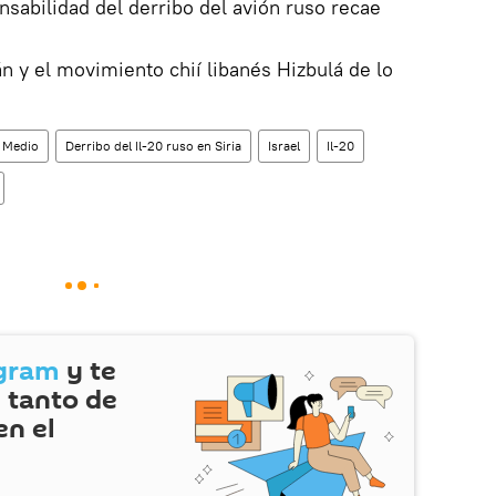
nsabilidad del derribo del avión ruso recae
n y el movimiento chií libanés Hizbulá de lo
e Medio
Derribo del Il-20 ruso en Siria
Israel
Il-20
gram
y te
 tanto de
en el