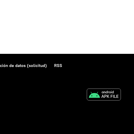
ción de datos (solicitud)
RSS