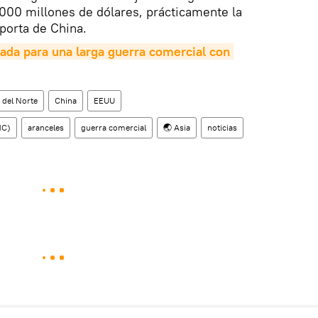
000 millones de dólares, prácticamente la
porta de China.
ada para una larga guerra comercial con 
 del Norte
China
EEUU
MC)
aranceles
guerra comercial
🌏 Asia
noticias