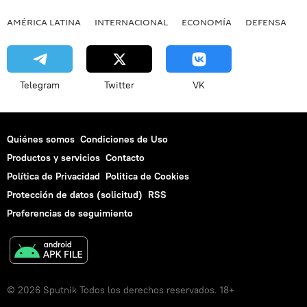
AMÉRICA LATINA
INTERNACIONAL
ECONOMÍA
DEFENSA
M
Telegram
Twitter
VK
Quiénes somos
Condiciones de Uso
Productos y servicios
Contacto
Política de Privacidad
Politica de Cookies
Protección de datos (solicitud)
RSS
Preferencias de seguimiento
© 2026 Sputnik Todos los derechos reservados. 18+