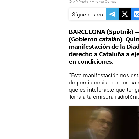
© AP Photo / Andrea Comas
Síguenos en
BARCELONA (Sputnik) — E
(Gobierno catalán), Quim
manifestación de la Diad
derecho a Cataluña a eje
en condiciones.
"Esta manifestación nos est
de persistencia, que los cat
que es intolerable que teng
Torra a la emisora radiofóni