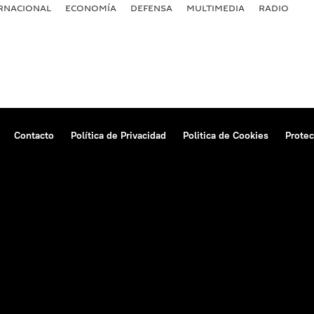
RNACIONAL
ECONOMÍA
DEFENSA
MULTIMEDIA
RADIO
Contacto
Política de Privacidad
Politica de Cookies
Protec