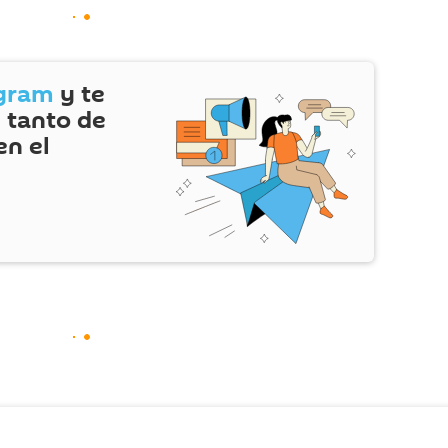
gram
y te
 tanto de
en el