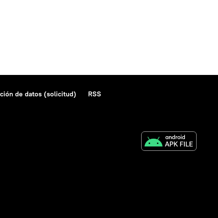
ción de datos (solicitud)
RSS