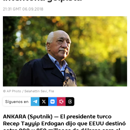
21:31 GMT 06.09.2018
© AP Photo / Selahattin Sevi, File
Síguenos en
ANKARA (Sputnik) — El presidente turco
Recep Tayyip Erdogan dijo que EEUU destinó