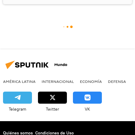
Mundo
AMÉRICA LATINA
INTERNACIONAL
ECONOMÍA
DEFENSA
M
Telegram
Twitter
VK
Quiénes somos
Condiciones de Uso