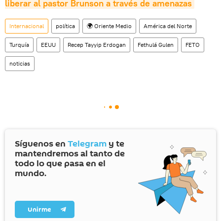
liberar al pastor Brunson a través de amenazas
Internacional
política
🌍 Oriente Medio
América del Norte
Turquía
EEUU
Recep Tayyip Erdogan
Fethulá Gulen
FETO
noticias
Síguenos en
Telegram
y te
mantendremos al tanto de
todo lo que pasa en el
mundo.
Unirme