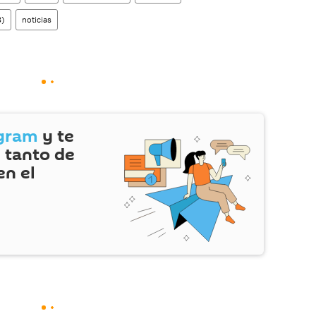
8)
noticias
gram
y te
 tanto de
en el