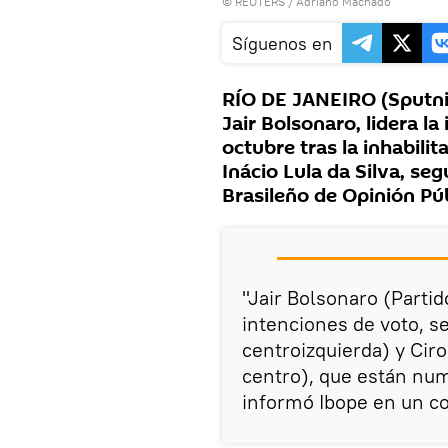
©
REUTERS
/ Adriano Machado
Síguenos en
RÍO DE JANEIRO (Sputnik)
Jair Bolsonaro, lidera la
octubre tras la inhabilit
Inácio Lula da Silva, se
Brasileño de Opinión Púb
"Jair Bolsonaro (Partid
intenciones de voto, s
centroizquierda) y Cir
centro), que están nu
informó Ibope en un c