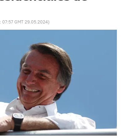
o:
07:57 GMT 29.05.2024
)