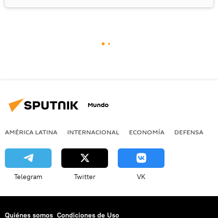
Mundo
AMÉRICA LATINA
INTERNACIONAL
ECONOMÍA
DEFENSA
M
Telegram
Twitter
VK
Quiénes somos
Condiciones de Uso