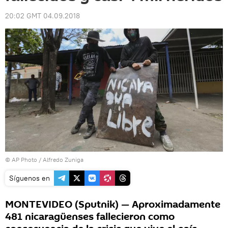
20:02 GMT 04.09.2018
© AP Photo / Alfredo Zuniga
Síguenos en
MONTEVIDEO (Sputnik) — Aproximadamente
481 nicaragüenses fallecieron como