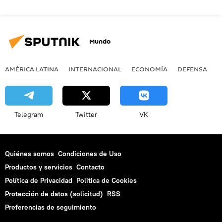
Mundo
AMÉRICA LATINA
INTERNACIONAL
ECONOMÍA
DEFENSA
M
Telegram
Twitter
VK
Quiénes somos
Condiciones de Uso
Productos y servicios
Contacto
Política de Privacidad
Politica de Cookies
Protección de datos (solicitud)
RSS
Preferencias de seguimiento