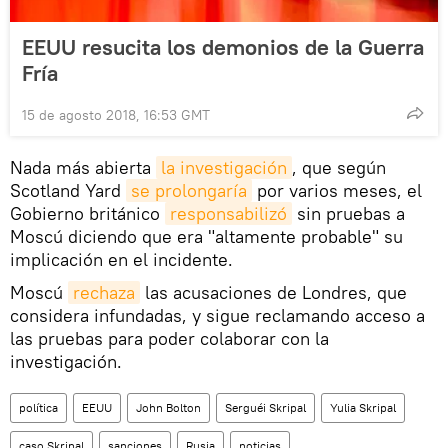
EEUU resucita los demonios de la Guerra
Fría
15 de agosto 2018, 16:53 GMT
Nada más abierta
la investigación
, que según
Scotland Yard
se prolongaría
por varios meses, el
Gobierno británico
responsabilizó
sin pruebas a
Moscú diciendo que era "altamente probable" su
implicación en el incidente.
Moscú
rechaza
las acusaciones de Londres, que
considera infundadas, y sigue reclamando acceso a
las pruebas para poder colaborar con la
investigación.
política
EEUU
John Bolton
Serguéi Skripal
Yulia Skripal
caso Skripal
sanciones
Rusia
noticias