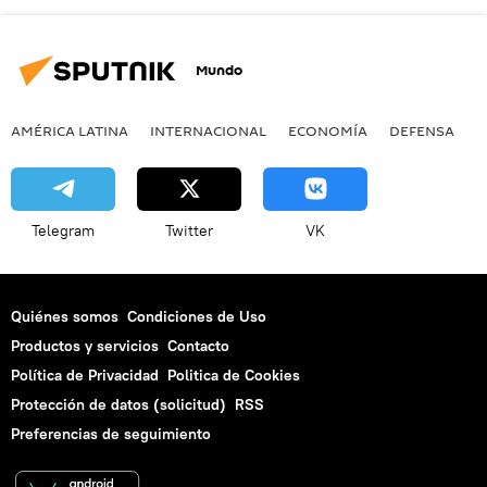
Mundo
AMÉRICA LATINA
INTERNACIONAL
ECONOMÍA
DEFENSA
M
Telegram
Twitter
VK
Quiénes somos
Condiciones de Uso
Productos y servicios
Contacto
Política de Privacidad
Politica de Cookies
Protección de datos (solicitud)
RSS
Preferencias de seguimiento