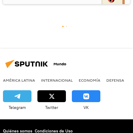
Mundo
AMÉRICA LATINA
INTERNACIONAL
ECONOMÍA
DEFENSA
M
Telegram
Twitter
VK
Quiénes somos
Condiciones de Uso