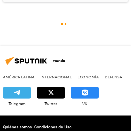
Mundo
AMÉRICA LATINA
INTERNACIONAL
ECONOMÍA
DEFENSA
M
Telegram
Twitter
VK
Quiénes somos
Condiciones de Uso