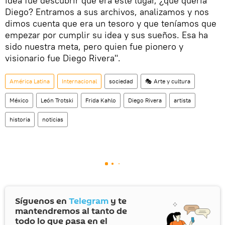
idea fue descubrir qué era este lugar, ¿qué quería
Diego? Entramos a sus archivos, analizamos y nos
dimos cuenta que era un tesoro y que teníamos que
empezar por cumplir su idea y sus sueños. Esa ha
sido nuestra meta, pero quien fue pionero y
visionario fue Diego Rivera".
América Latina
Internacional
sociedad
🎭 Arte y cultura
México
León Trotski
Frida Kahlo
Diego Rivera
artista
historia
noticias
Síguenos en
Telegram
y te
mantendremos al tanto de
todo lo que pasa en el